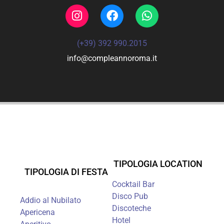
(+39) 392 990.2015
info@compleannoroma.it
TIPOLOGIA LOCATION
TIPOLOGIA DI FESTA
Cocktail Bar
Disco Pub
Addio al Nubilato
Discoteche
Apericena
Hotel