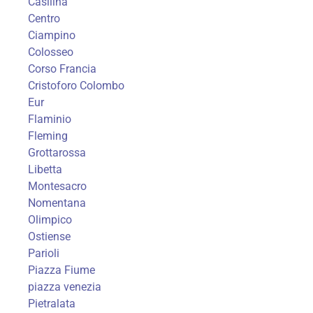
Casilina
Centro
Ciampino
Colosseo
Corso Francia
Cristoforo Colombo
Eur
Flaminio
Fleming
Grottarossa
Libetta
Montesacro
Nomentana
Olimpico
Ostiense
Parioli
Piazza Fiume
piazza venezia
Pietralata