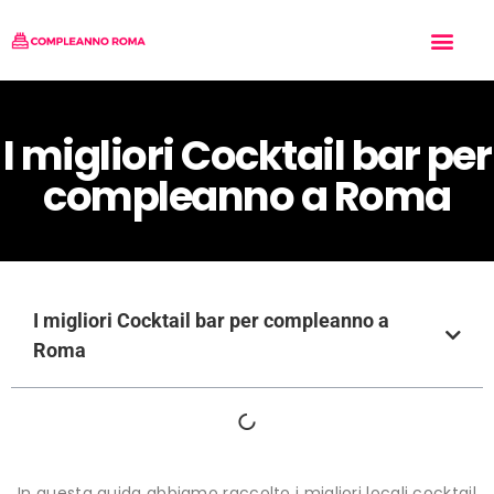
Tipo di Festa
Chi siamo
Inserisci il tuo Locale
I migliori Cocktail bar per
compleanno a Roma
I migliori Cocktail bar per compleanno a
Roma
In questa guida abbiamo raccolto i migliori locali cocktail