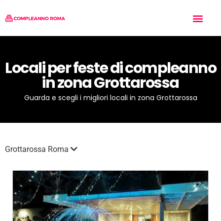
Tipo di Festa
Chi siamo
Inserisci il tuo Locale
Locali per feste di compleanno
in zona Grottarossa
Guarda e scegli i migliori locali in zona Grottarossa
Grottarossa Roma