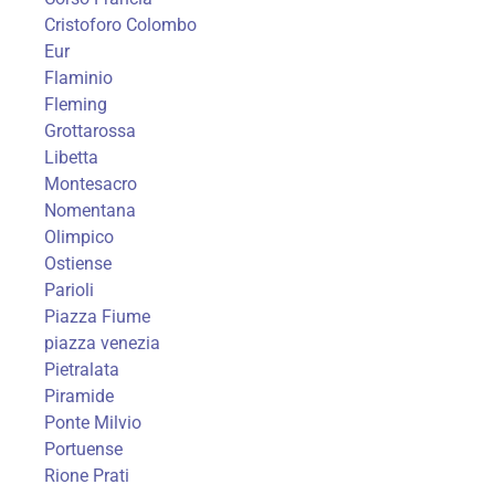
Cristoforo Colombo
Eur
Flaminio
Fleming
Grottarossa
Libetta
Montesacro
Nomentana
Olimpico
Ostiense
Parioli
Piazza Fiume
piazza venezia
Pietralata
Piramide
Ponte Milvio
Portuense
Rione Prati