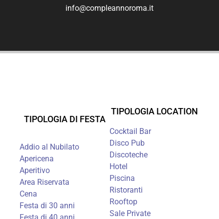
info@compleannoroma.it
TIPOLOGIA LOCATION
TIPOLOGIA DI FESTA
Cocktail Bar
Disco Pub
Addio al Nubilato
Discoteche
Apericena
Hotel
Aperitivo
Piscina
Area Riservata
Ristoranti
Cena
Rooftop
Festa di 30 anni
Sale Private
Festa di 40 anni