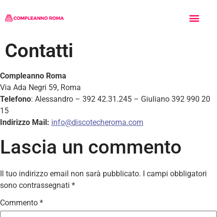
Tipo di Festa
Chi siamo
Inserisci il tuo Locale
Contatti
Compleanno Roma
Via Ada Negri 59, Roma
Telefono
: Alessandro – 392 42.31.245 – Giuliano 392 990 20
15
Indirizzo Mail:
info@discotecheroma.com
Lascia un commento
Il tuo indirizzo email non sarà pubblicato.
I campi obbligatori
sono contrassegnati
*
Commento
*